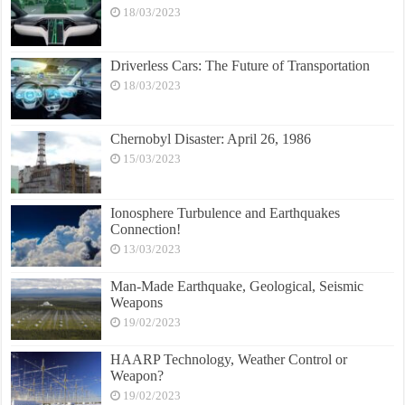
18/03/2023
Driverless Cars: The Future of Transportation
18/03/2023
Chernobyl Disaster: April 26, 1986
15/03/2023
Ionosphere Turbulence and Earthquakes
Connection!
13/03/2023
Man-Made Earthquake, Geological, Seismic
Weapons
19/02/2023
HAARP Technology, Weather Control or
Weapon?
19/02/2023