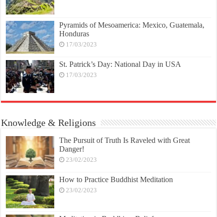
Pyramids of Mesoamerica: Mexico, Guatemala,
Honduras
17/03/2023
St. Patrick’s Day: National Day in USA
17/03/2023
Knowledge & Religions
The Pursuit of Truth Is Raveled with Great
Danger!
23/02/2023
How to Practice Buddhist Meditation
23/02/2023